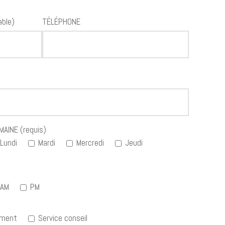
able)
TÉLÉPHONE
AINE (requis)
Lundi
Mardi
Mercredi
Jeudi
AM
PM
ement
Service conseil